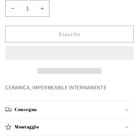
Diminuisci
Aumenta
quantità
quantità
per
per
VASO
VASO
Esaurito
PAPYRUS
PAPYRUS
BIANCO
BIANCO
H40,5
H40,5
CERAMICA, IMPERMEABILE INTERNAMENTE
Consegna
Montaggio