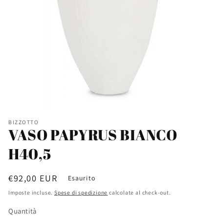
BIZZOTTO
VASO PAPYRUS BIANCO
H40,5
Prezzo
€92,00 EUR
Esaurito
di
Imposte incluse.
Spese di spedizione
calcolate al check-out.
listino
Quantità