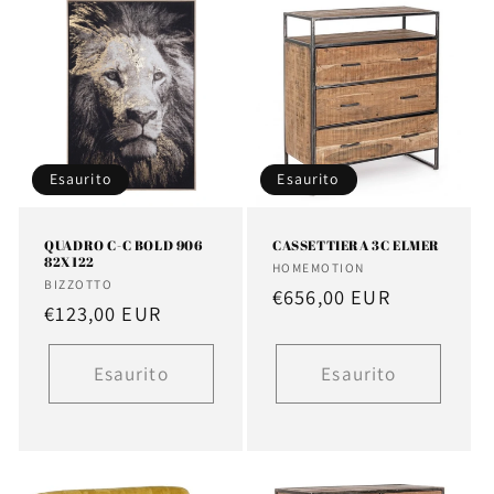
Esaurito
Esaurito
QUADRO C-C BOLD 906
CASSETTIERA 3C ELMER
82X122
Fornitore:
HOMEMOTION
Fornitore:
BIZZOTTO
Prezzo
€656,00 EUR
Prezzo
€123,00 EUR
di
di
listino
listino
Esaurito
Esaurito