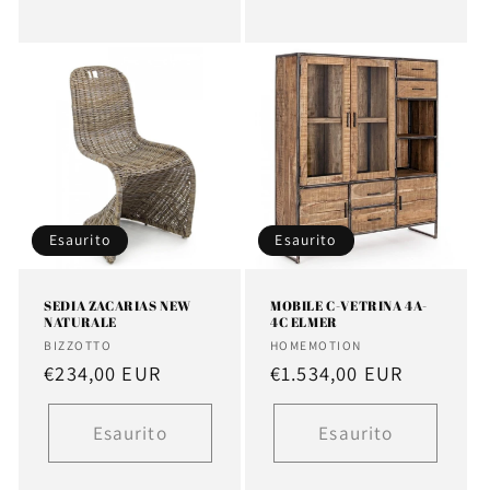
Esaurito
Esaurito
SEDIA ZACARIAS NEW
MOBILE C-VETRINA 4A-
NATURALE
4C ELMER
Fornitore:
Fornitore:
BIZZOTTO
HOMEMOTION
Prezzo
€234,00 EUR
Prezzo
€1.534,00 EUR
di
di
listino
listino
Esaurito
Esaurito