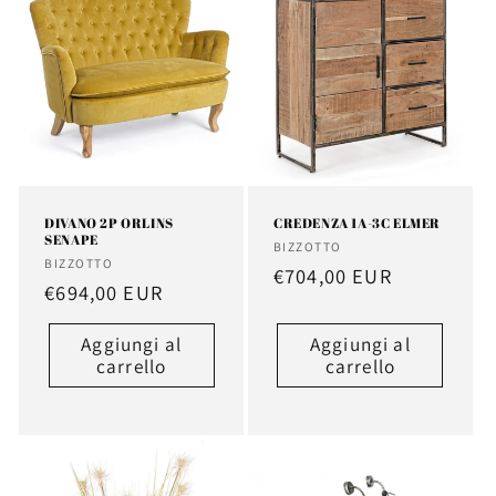
DIVANO 2P ORLINS
CREDENZA 1A-3C ELMER
SENAPE
Fornitore:
BIZZOTTO
Fornitore:
BIZZOTTO
Prezzo
€704,00 EUR
Prezzo
€694,00 EUR
di
di
listino
Aggiungi al
Aggiungi al
listino
carrello
carrello