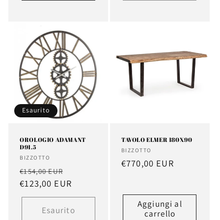
Esaurito
OROLOGIO ADAMANT
TAVOLO ELMER 180X90
D91.5
Fornitore:
BIZZOTTO
Fornitore:
BIZZOTTO
Prezzo
€770,00 EUR
Prezzo
Prezzo
€154,00 EUR
di
di
€123,00 EUR
scontato
listino
listino
Aggiungi al
Esaurito
carrello