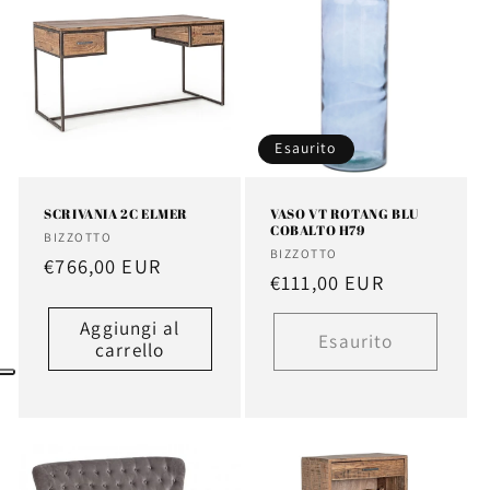
Esaurito
SCRIVANIA 2C ELMER
VASO VT ROTANG BLU
COBALTO H79
Fornitore:
BIZZOTTO
Fornitore:
BIZZOTTO
Prezzo
€766,00 EUR
Prezzo
€111,00 EUR
di
di
listino
Aggiungi al
listino
Esaurito
carrello