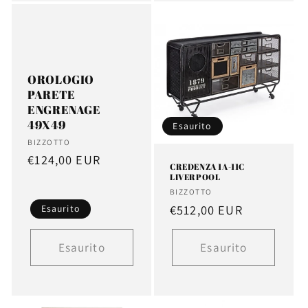
OROLOGIO
PARETE
ENGRENAGE
49X49
Esaurito
Fornitore:
BIZZOTTO
Prezzo
€124,00 EUR
CREDENZA 1A-11C
di
LIVERPOOL
Fornitore:
BIZZOTTO
listino
Prezzo
€512,00 EUR
Esaurito
di
listino
Esaurito
Esaurito