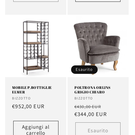
Esaurito
MOBILE P.BOTTIGLIE
POLTRONA ORLINS
ELMER
GRIGIO CHIARO
Fornitore:
Fornitore:
BIZZOTTO
BIZZOTTO
Prezzo
€952,00 EUR
Prezzo
Prezzo
€430,00 EUR
di
di
€344,00 EUR
scontato
listino
listino
Aggiungi al
Esaurito
carrello