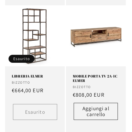
Esaurito
LIBRERIA ELMER
MOBILE PORTA TV 2A-1C
ELMER
Fornitore:
BIZZOTTO
Fornitore:
BIZZOTTO
Prezzo
€664,00 EUR
Prezzo
€808,00 EUR
di
di
listino
Aggiungi al
listino
Esaurito
carrello