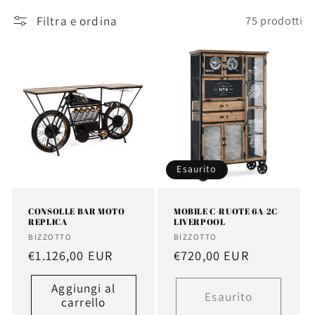
z
Filtra e ordina
75 prodotti
i
o
n
e
:
Esaurito
CONSOLLE BAR MOTO
MOBILE C-RUOTE 6A-2C
REPLICA
LIVERPOOL
Fornitore:
Fornitore:
BIZZOTTO
BIZZOTTO
Prezzo
€1.126,00 EUR
Prezzo
€720,00 EUR
di
di
Aggiungi al
listino
listino
Esaurito
carrello