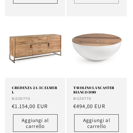
CREDENZA 2A-3C ELMER
TAVOLINO LANCASTER
L
BIANCO D90
Fornitore:
Fornitore:
BIZZOTTO
BIZZOTTO
Prezzo
€1.154,00 EUR
Prezzo
€494,00 EUR
di
di
Aggiungi al
Aggiungi al
listino
listino
carrello
carrello