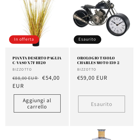
In offerta
Esaurito
PIANTA DESERTO PAGLIA
OROLOGIO TAVOLO
C-VASO X7F H120
CHARLES MOTO 139-2
Fornitore:
Fornitore:
BIZZOTTO
BIZZOTTO
Prezzo
Prezzo
€54,00
Prezzo
€59,00 EUR
€88,00 EUR
di
EUR
scontato
di
listino
listino
Aggiungi al
Esaurito
carrello