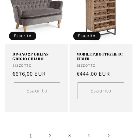
Esaurito
Esaurito
DIVANO 2P ORLINS
MOBILE P.BOTTIGLIE 1C
GRIGIO CHIARO
ELMER
Fornitore:
Fornitore:
BIZZOTTO
BIZZOTTO
Prezzo
€676,00 EUR
Prezzo
€444,00 EUR
di
di
listino
listino
Esaurito
Esaurito
1
2
3
4