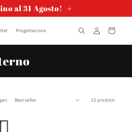
ino al 31 Agosto!
Accedi
Carrello
tlet
Progettazione
nterno
per:
25 prodotti