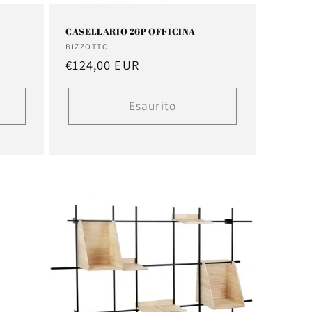
CASELLARIO 26P OFFICINA
Fornitore:
BIZZOTTO
Prezzo
€124,00 EUR
di
listino
Esaurito