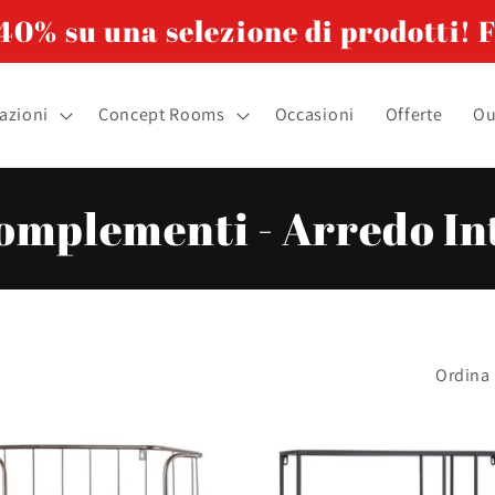
0% su una selezione di prodotti! F
azioni
Concept Rooms
Occasioni
Offerte
Ou
 Complementi - Arredo I
Ordina 