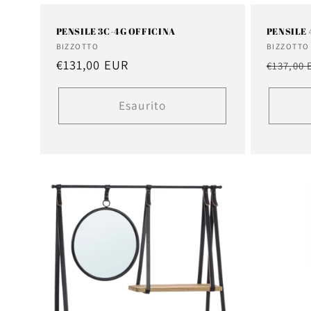
PENSILE 3C-4G OFFICINA
PENSILE 
Fornitore:
Fornitor
BIZZOTTO
BIZZOTTO
Prezzo
€131,00 EUR
Prezzo
€137,00
di
di
listino
listino
Esaurito