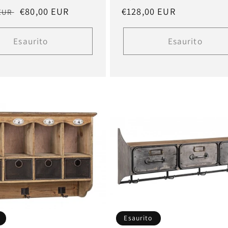
Prezzo
€80,00 EUR
Prezzo
€128,00 EUR
 EUR
scontato
di
listino
Esaurito
Esaurito
Esaurito