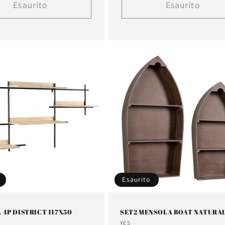
listino
Esaurito
Esaurito
Esaurito
4P DISTRICT 117X50
SET2 MENSOLA BOAT NATURA
e:
Fornitore:
YES