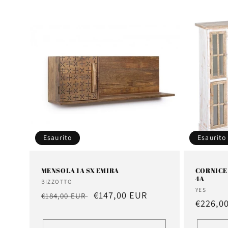
Esaurito
Esaurito
MENSOLA 1A SX EMIRA
CORNICE
4A
Fornitore:
BIZZOTTO
Fornitor
YES
Prezzo
Prezzo
€147,00 EUR
€184,00 EUR
Prezzo
€226,0
di
scontato
di
listino