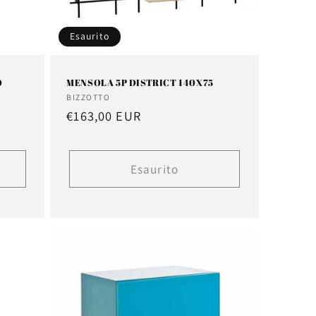
Esaurito
O
MENSOLA 5P DISTRICT 140X75
Fornitore:
BIZZOTTO
Prezzo
€163,00 EUR
di
listino
Esaurito