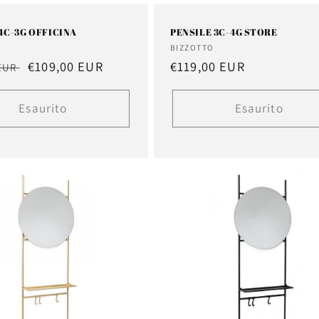
4C-3G OFFICINA
PENSILE 3C-4G STORE
e:
Fornitore:
BIZZOTTO
Prezzo
€109,00 EUR
Prezzo
€119,00 EUR
 EUR
scontato
di
listino
Esaurito
Esaurito