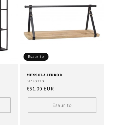
Esaurito
MENSOLA JERROD
Fornitore:
BIZZOTTO
Prezzo
€51,00 EUR
di
listino
Esaurito