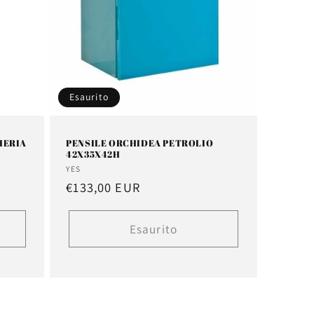
Esaurito
HERIA
PENSILE ORCHIDEA PETROLIO
42X35X42H
Fornitore:
YES
Prezzo
€133,00 EUR
di
listino
Esaurito