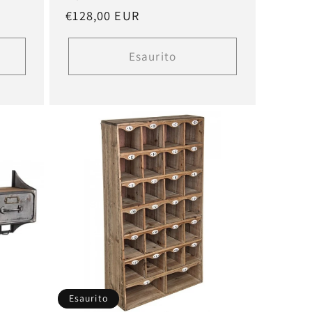
Prezzo
€128,00 EUR
di
listino
Esaurito
Esaurito