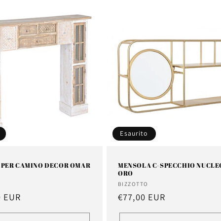
Esaurito
 PER CAMINO DECOR OMAR
MENSOLA C-SPECCHIO NUCLE
ORO
e:
Fornitore:
BIZZOTTO
0 EUR
Prezzo
€77,00 EUR
di