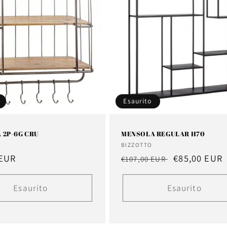
Esaurito
 2P-6G CRU
MENSOLA REGULAR H70
e:
Fornitore:
BIZZOTTO
 EUR
Prezzo
Prezzo
€85,00 EUR
€107,00 EUR
di
scontato
listino
Esaurito
Esaurito