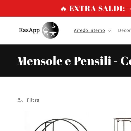
Vai
🔥 EXTRA SALDI: -4
direttamente
ai contenuti
Arredo Interno
Decor
C
Mensole e Pensili -
o
l
Filtra
l
e