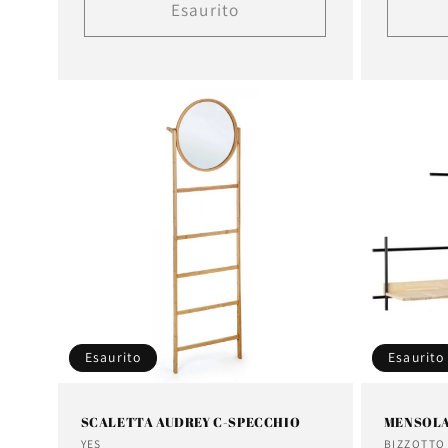
listino
Esaurito
Esaurito
Esaurito
SCALETTA AUDREY C-SPECCHIO
MENSOLA 
Fornitore:
Fornitor
YES
BIZZOTTO