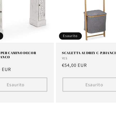
Esaurito
 PER CAMINO DECOR
SCALETTA AUDREY C-P.BIANC
IANCO
Fornitore:
YES
e:
Prezzo
€54,00 EUR
0 EUR
di
listino
Esaurito
Esaurito