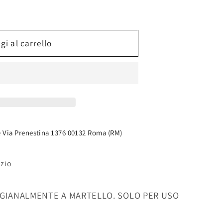
gi al carrello
VO
L
e
Via Prenestina 1376 00132 Roma (RM)
ozio
IGIANALMENTE A MARTELLO. SOLO PER USO