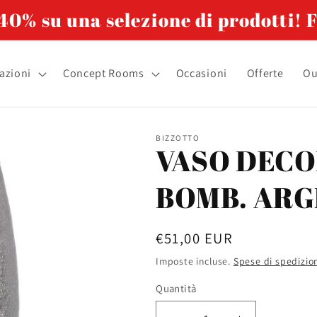
0% su una selezione di prodotti! F
azioni
Concept Rooms
Occasioni
Offerte
Ou
BIZZOTTO
VASO DECO
BOMB. AR
Prezzo
€51,00 EUR
di
Imposte incluse.
Spese di spedizio
listino
Quantità