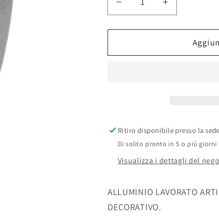
Diminuisci
Aumenta
quantità
quantità
per
per
VASO
VASO
Aggiun
DECORATIVO
DECORATI
GRACEFUL
GRACEFU
BOMB.
BOMB.
ARGENTO
ARGENTO
Ritiro disponibile presso la sed
Di solito pronto in 5 o più giorni
Visualizza i dettagli del neg
ALLUMINIO LAVORATO ART
DECORATIVO.