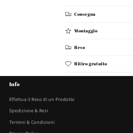
Consegna
Montaggio
Reso
Ritiro gratuito
Info
Effettua il Reso di un Prodotto
Spedizione & Resi
Termini & Condizioni