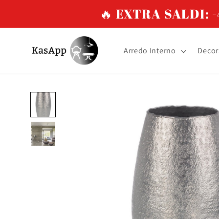
Vai
🔥 EXTRA SALDI: -4
direttamente
ai contenuti
Arredo Interno
Decor