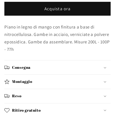
200X100
200X100
Acquista ora
Piano in legno di mango con finitura a base di
nitrocellulosa. Gambe in acciaio, verniciate a polvere
epossidica. Gambe da assemblare. Misure 200L - 100P
- 77h
Consegna
Montaggio
Reso
Ritiro gratuito