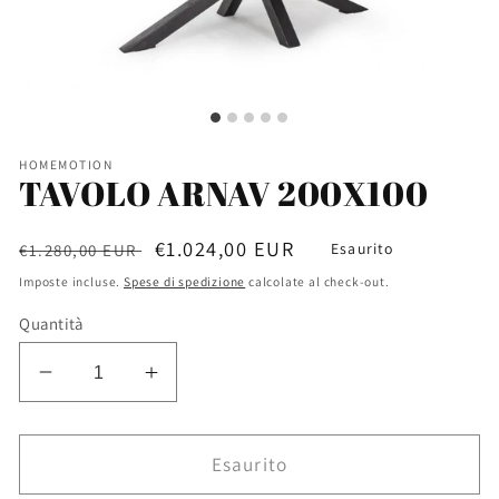
HOMEMOTION
TAVOLO ARNAV 200X100
Prezzo
Prezzo
€1.024,00 EUR
Esaurito
€1.280,00 EUR
di
scontato
Imposte incluse.
Spese di spedizione
calcolate al check-out.
listino
Quantità
Diminuisci
Aumenta
quantità
quantità
per
per
TAVOLO
TAVOLO
Esaurito
ARNAV
ARNAV