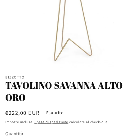
BIZZOTTO
TAVOLINO SAVANNA ALTO
ORO
Prezzo
€222,00 EUR
Esaurito
di
Imposte incluse.
Spese di spedizione
calcolate al check-out.
listino
Quantità