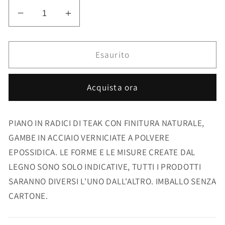
Diminuisci
Aumenta
quantità
quantità
per
per
TAVOLINO
TAVOLINO
Esaurito
SAVANNA
SAVANNA
ALTO
ALTO
Acquista ora
ORO
ORO
PIANO IN RADICI DI TEAK CON FINITURA NATURALE,
GAMBE IN ACCIAIO VERNICIATE A POLVERE
EPOSSIDICA. LE FORME E LE MISURE CREATE DAL
LEGNO SONO SOLO INDICATIVE, TUTTI I PRODOTTI
SARANNO DIVERSI L'UNO DALL'ALTRO. IMBALLO SENZA
CARTONE.