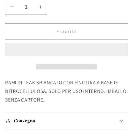
Diminuisci
Aumenta
quantità
quantità
per
per
TAVOLINO
TAVOLINO
Esaurito
SAHEL
SAHEL
QU
QU
RAMI DI TEAK SBIANCATO CON FINITURA A BASE DI
NITROCELLULOSA. SOLO PER USO INTERNO. IMBALLO
SENZA CARTONE.
Consegna