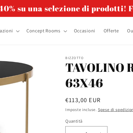
0% su una selezione di prodotti! F
azioni
Concept Rooms
Occasioni
Offerte
Ou
BIZZOTTO
TAVOLINO 
63X46
Prezzo
€113,00 EUR
di
Imposte incluse.
Spese di spedizio
listino
Quantità