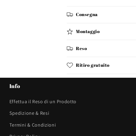
Consegna
Montaggio
Reso
Ritiro gratuito
Info
Effettua il Reso di un Prodotto
Spedizione & Resi
Termini & Condizioni