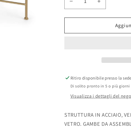
Diminuisci
Aumenta
quantità
quantità
per
per
TAVOLINO
TAVOLINO
Aggiun
RASHIDA
RASHIDA
ORO
ORO
63X46
63X46
Ritiro disponibile presso la sed
Di solito pronto in 5 o più giorni
Visualizza i dettagli del neg
STRUTTURA IN ACCIAIO, VE
VETRO. GAMBE DA ASSEMB