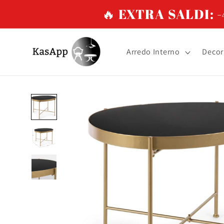
Vai
🔥 EXTRA SALDI: -4
direttamente
ai contenuti
Arredo Interno
Decor