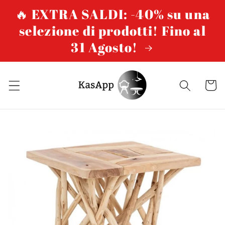
Vai
🔥 EXTRA SALDI: -40% su una
direttamente
ai contenuti
selezione di prodotti! Fino al
31 Agosto!
Carrello