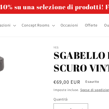
0% su una selezione di prodotti! F
azioni
Concept Rooms
Occasioni
Offerte
Ou
YES
SGABELLO 
SCURO VIN
Prezzo
€69,00 EUR
Esaurito
di
Imposte incluse.
Spese di spedizio
listino
Quantità