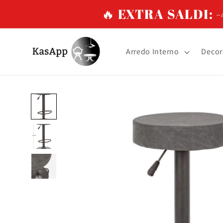
Vai
🔥 EXTRA SALDI: -4
direttamente
ai contenuti
Arredo Interno
Decor