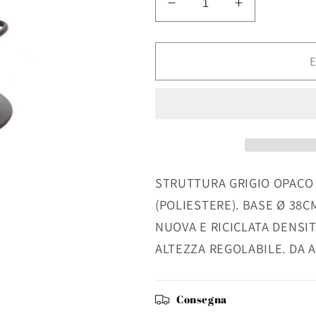
Diminuisci
Aumenta
quantità
quantità
per
per
SGABELLO
SGABELL
E
BAR
BAR
PIPER
PIPER
GRIGIO
GRIGIO
SCURO
SCURO
VINTAGE
VINTAGE
STRUTTURA GRIGIO OPACO 
(POLIESTERE). BASE Ø 38
NUOVA E RICICLATA DENSIT
ALTEZZA REGOLABILE. DA 
Consegna