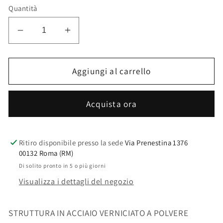
listino
Quantità
Diminuisci
Aumenta
quantità
quantità
per
per
SEDIA
SEDIA
Aggiungi al carrello
C-
C-
BR
BR
Acquista ora
NELLY
NELLY
ARANCIO
ARANCIO
SCURO
SCURO
VINTAGE
VINTAGE
Ritiro disponibile presso la sede
Via Prenestina 1376
00132 Roma (RM)
Di solito pronto in 5 o più giorni
Visualizza i dettagli del negozio
STRUTTURA IN ACCIAIO VERNICIATO A POLVERE