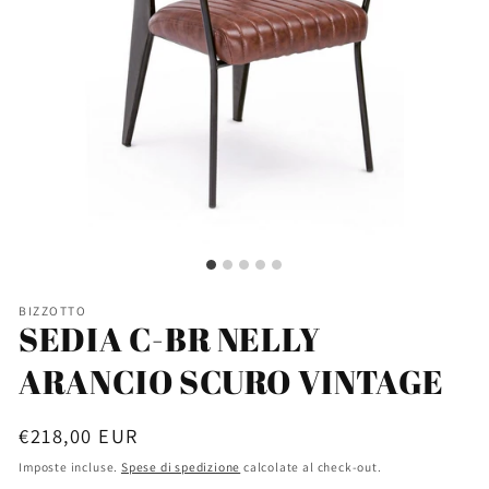
BIZZOTTO
SEDIA C-BR NELLY
ARANCIO SCURO VINTAGE
Prezzo
€218,00 EUR
di
Imposte incluse.
Spese di spedizione
calcolate al check-out.