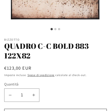
BIZZOTTO
QUADRO C-C BOLD 883
122X82
Prezzo
€123,00 EUR
di
Imposte incluse.
Spese di spedizione
calcolate al check-out.
listino
Quantità
Diminuisci
Aumenta
quantità
quantità
per
per