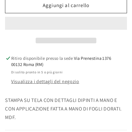
QUADRO
QUADRO
Aggiungi al carrello
C-
C-
C
C
BOLD
BOLD
883
883
122X82
122X82
Ritiro disponibile presso la sede
Via Prenestina 1376
00132 Roma (RM)
Di solito pronto in 5 o più giorni
Visualizza i dettagli del negozio
STAMPA SU TELA CON DETTAGLI DIPINTI A MANO E
CON APPLICAZIONE FATTA A MANO DI FOGLI DORATI.
MDF.