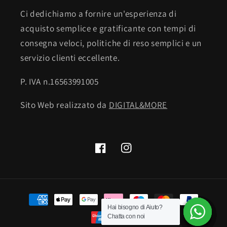
Ci dedichiamo a fornire un'esperienza di
acquisto semplice e gratificante con tempi di
consegna veloci, politiche di reso semplici e un
servizio clienti eccellente.
P. IVA n.16563991005
Sito Web realizzato da
DIGITAL&MORE
Facebook
Instagram
Metodi
di
Hai bisogno di Aiuto?
Hai bisogno di Aiuto?
Hai bisogno di Aiuto?
Hai bisogno di Aiuto?
Hai bisogno di Aiuto?
Hai bisogno di Aiuto?
Chatta con noi
Chatta con noi
Chatta con noi
Chatta con noi
Chatta con noi
Chatta con noi
pagamento