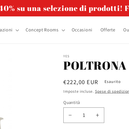
0% su una selezione di prodotti! F
azioni
Concept Rooms
Occasioni
Offerte
Ou
YES
POLTRONA 
Prezzo
€222,00 EUR
Esaurito
di
Imposte incluse.
Spese di spedizio
listino
Quantità
Diminuisci
Aumenta
quantità
quantità