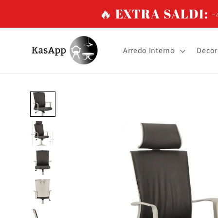
Vai
🔥 EXTRA SALDI: -4
direttamente
ai contenuti
Arredo Interno
Decor