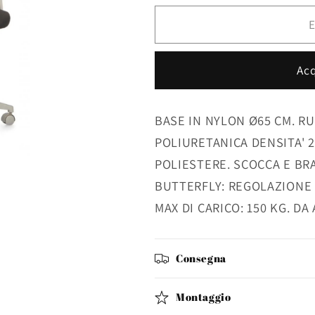
per
per
POLTRONA
POLTRON
E
UFF.
UFF.
GORDON
GORDON
Acq
NERO
NERO
BASE IN NYLON Ø65 CM. R
POLIURETANICA DENSITA' 
POLIESTERE. SCOCCA E BRA
BUTTERFLY: REGOLAZIONE 
MAX DI CARICO: 150 KG. D
Consegna
Montaggio