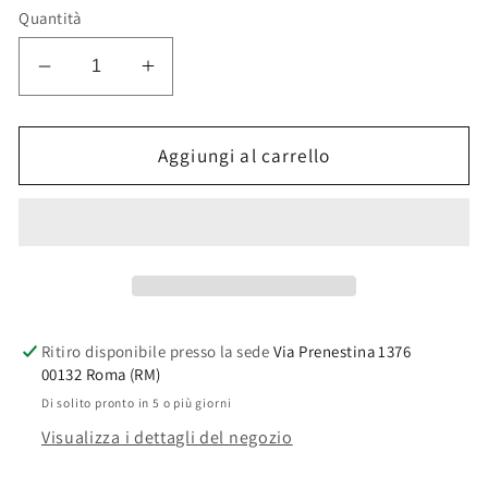
listino
Quantità
Diminuisci
Aumenta
quantità
quantità
per
per
OROLOGIO
OROLOGIO
Aggiungi al carrello
PARETE
PARETE
TICKING
TICKING
Q83
Q83
62X79
62X79
Ritiro disponibile presso la sede
Via Prenestina 1376
00132 Roma (RM)
Di solito pronto in 5 o più giorni
Visualizza i dettagli del negozio