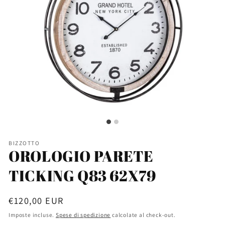
BIZZOTTO
OROLOGIO PARETE
TICKING Q83 62X79
Prezzo
€120,00 EUR
di
Imposte incluse.
Spese di spedizione
calcolate al check-out.