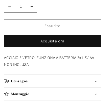
Diminuisci
Aumenta
quantità
quantità
per
per
OROLOGIO
OROLOGIO
Esaurito
PARETE
PARETE
ENGRENAGE
ENGRENAGE
Acquista ora
M39
M39
D54
D54
ACCIAIO E VETRO. FUNZIONA A BATTERIA 3x1.5V AA
NON INCLUSA
Consegna
Montaggio