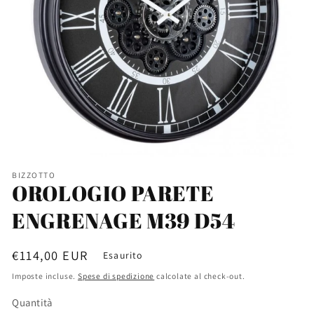
BIZZOTTO
OROLOGIO PARETE
ENGRENAGE M39 D54
Prezzo
€114,00 EUR
Esaurito
di
Imposte incluse.
Spese di spedizione
calcolate al check-out.
listino
Quantità