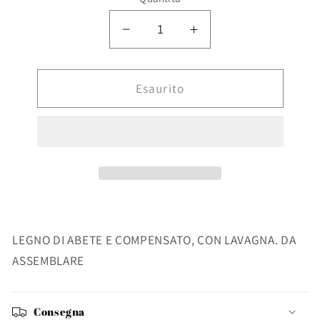
Diminuisci
Aumenta
quantità
quantità
per
per
ESPOSITORE
Esaurito
ESPOSITORE
4P
4P
RETT
RETT
C-
C-
LAVAGNA
LAVAGNA
S
S
LEGNO DI ABETE E COMPENSATO, CON LAVAGNA. DA
ASSEMBLARE
Consegna