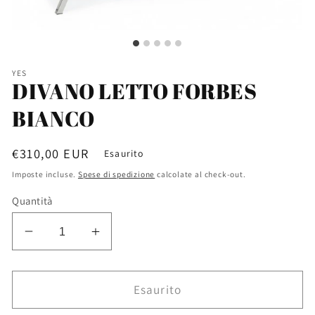
YES
DIVANO LETTO FORBES
BIANCO
Prezzo
€310,00 EUR
Esaurito
di
Imposte incluse.
Spese di spedizione
calcolate al check-out.
listino
Quantità
Diminuisci
Aumenta
quantità
quantità
per
per
DIVANO
DIVANO
Esaurito
LETTO
LETTO