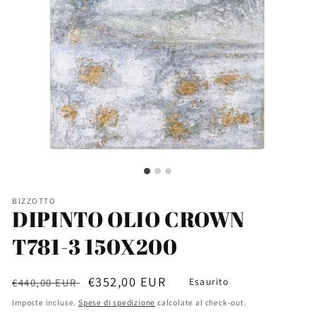
BIZZOTTO
DIPINTO OLIO CROWN
T781-3 150X200
Prezzo
Prezzo
€352,00 EUR
Esaurito
€440,00 EUR
di
scontato
Imposte incluse.
Spese di spedizione
calcolate al check-out.