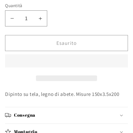
listino
Quantità
Diminuisci
Aumenta
quantità
quantità
per
per
DIPINTO
DIPINTO
Esaurito
OLIO
OLIO
CROWN
CROWN
T781-
T781-
3
3
150X200
150X200
Dipinto su tela, legno di abete. Misure 150x3.5x200
Consegna
Montaggio