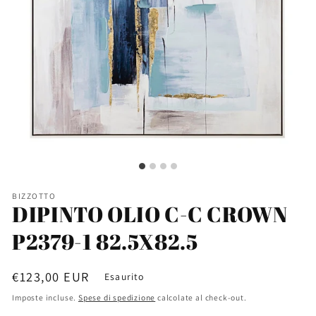
BIZZOTTO
DIPINTO OLIO C-C CROWN
P2379-1 82.5X82.5
Prezzo
€123,00 EUR
Esaurito
di
Imposte incluse.
Spese di spedizione
calcolate al check-out.
listino