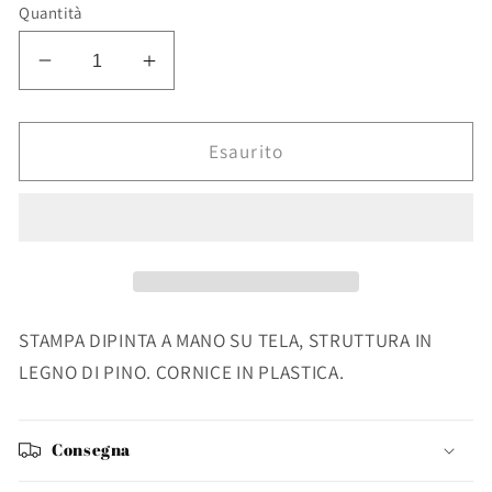
Quantità
Diminuisci
Aumenta
quantità
quantità
per
per
DIPINTO
DIPINTO
Esaurito
OLIO
OLIO
C-
C-
C
C
CROWN
CROWN
P2379-
P2379-
1
1
82.5X82.5
82.5X82.5
STAMPA DIPINTA A MANO SU TELA, STRUTTURA IN
LEGNO DI PINO. CORNICE IN PLASTICA.
Consegna