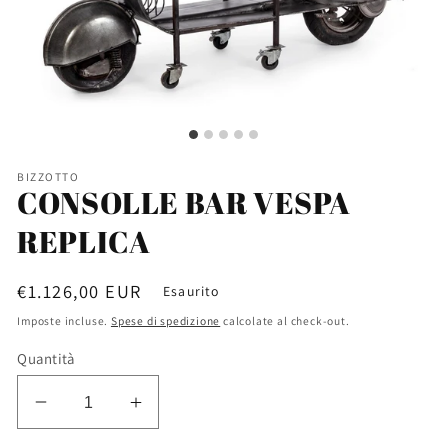
BIZZOTTO
CONSOLLE BAR VESPA
REPLICA
Prezzo
€1.126,00 EUR
Esaurito
di
Imposte incluse.
Spese di spedizione
calcolate al check-out.
listino
Quantità
Diminuisci
Aumenta
quantità
quantità