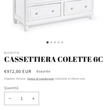
BIZZOTTO
CASSETTIERA COLETTE 6C
Prezzo
€972,00 EUR
Esaurito
di
Imposte incluse.
Spese di spedizione
calcolate al check-out.
listino
Quantità
Diminuisci
Aumenta
quantità
quantità