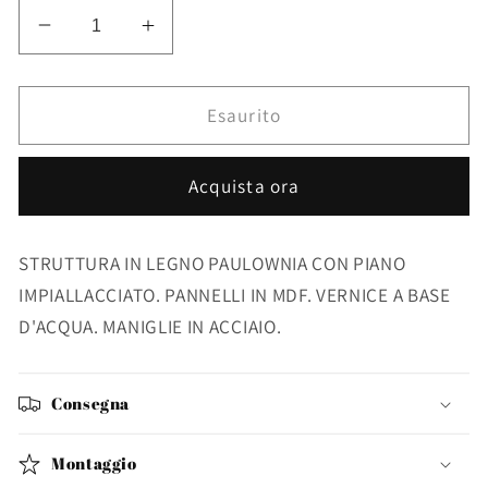
Diminuisci
Aumenta
quantità
quantità
per
per
CASSETTIERA
CASSETTIERA
Esaurito
3C
3C
JUSTINE
JUSTINE
Acquista ora
STRUTTURA IN LEGNO PAULOWNIA CON PIANO
IMPIALLACCIATO. PANNELLI IN MDF. VERNICE A BASE
D'ACQUA. MANIGLIE IN ACCIAIO.
Consegna
Montaggio