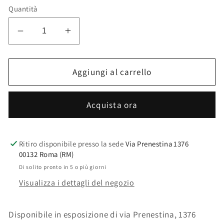
listino
Quantità
Diminuisci
Aumenta
quantità
quantità
per
per
CASSETTIERA
CASSETTIERA
Aggiungi al carrello
1A-
1A-
12C
12C
Acquista ora
SIXTEM
SIXTEM
Ritiro disponibile presso la sede
Via Prenestina 1376
00132 Roma (RM)
Di solito pronto in 5 o più giorni
Visualizza i dettagli del negozio
Disponibile in esposizione di via Prenestina, 1376