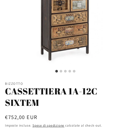
BIZZOTTO
CASSETTIERA 1A-12C
SIXTEM
Prezzo
€752,00 EUR
di
Imposte incluse.
Spese di spedizione
calcolate al check-out.