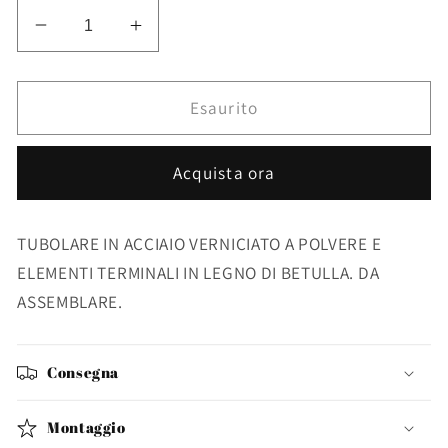
Diminuisci
Aumenta
quantità
quantità
per
per
APPENDIABITI
APPENDIABITI
Esaurito
ALAIN
ALAIN
BIANCO
BIANCO
Acquista ora
TUBOLARE IN ACCIAIO VERNICIATO A POLVERE E
ELEMENTI TERMINALI IN LEGNO DI BETULLA. DA
ASSEMBLARE.
Consegna
Montaggio