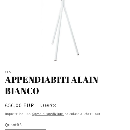
YES
APPENDIABITI ALAIN
BIANCO
Prezzo
€56,00 EUR
Esaurito
di
Imposte incluse.
Spese di spedizione
calcolate al check-out.
listino
Quantità